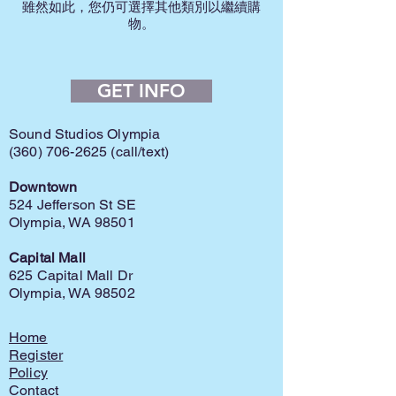
雖然如此，您仍可選擇其他類別以繼續購
物。
GET INFO
Sound Studios Olympia
(360) 706-2625
(call/text)
Downtown
524 Jefferson St SE
Olympia, WA 98501
Capital Mall
625 Capital Mall Dr
Olympia, WA 98502
Home
Register
Policy
Contact